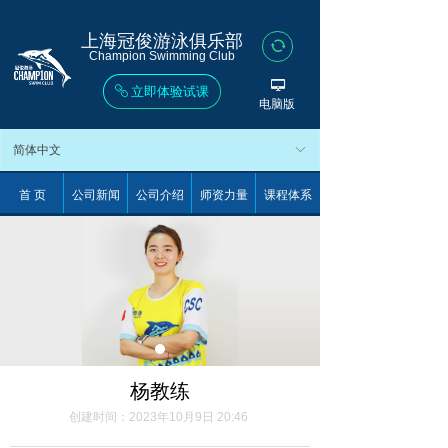
上海冠俊游泳俱乐部
뀐
Champion Swimming Club
넡
立即体验试课
ꁓ
电脑版
简体中文
ꀅ
首 页
公司新闻
公司介绍
师资力量
课程体系
杨教练
创建时间：
2023年10月9日
20:46