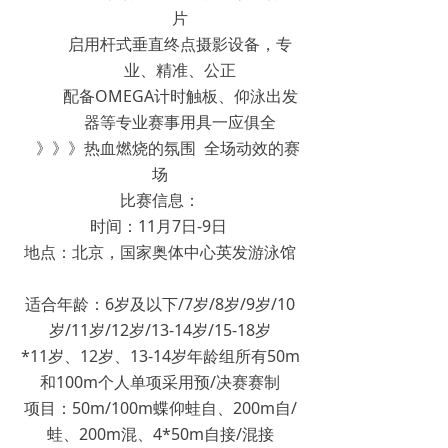
片
启用杆式垂直终点摄影设备，专
业、精准、公正
配备OMEGA计时触板、仰泳出发
器等专业赛事用具一应俱全
》》》热血燃烧的氛围 全场动效的赛
场
比赛信息：
时间：11月7日-9日
地点：北京，国家奥体中心英发游泳馆
适合年龄：6岁及以下/7岁/8岁/9岁/10
岁/11岁/12岁/13-14岁/15-18岁
*11岁、12岁、13-14岁年龄组所有50m
和100m个人单项采用预/决赛赛制
项目：50m/100m蝶仰蛙自、200m自/
蛙、200m混、4*50m自接/混接