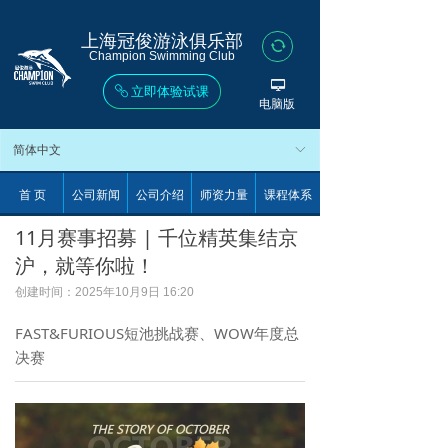
上海冠俊游泳俱乐部
뀐
Champion Swimming Club
넡
立即体验试课
ꁓ
电脑版
简体中文
ꀅ
首 页
公司新闻
公司介绍
师资力量
课程体系
11月赛事招募 | 千位精英集结京
沪，就等你啦！
创建时间：
2025年10月9日
16:20
FAST&FURIOUS短池挑战赛、WOW年度总
决赛